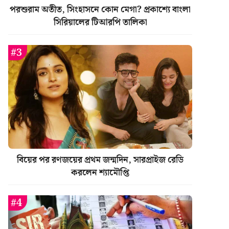
পরশুরাম অতীত, সিংহাসনে কোন মেগা? প্রকাশ্যে বাংলা
সিরিয়ালের টিআরপি তালিকা
বিয়ের পর রণজয়ের প্রথম জন্মদিন, সারপ্রাইজ রেডি
করলেন শ্যামৌপ্তি