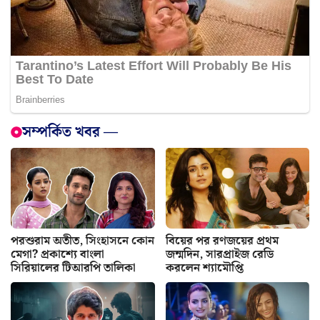
সম্পর্কিত খবর —
পরশুরাম অতীত, সিংহাসনে কোন
বিয়ের পর রণজয়ের প্রথম
মেগা? প্রকাশ্যে বাংলা
জন্মদিন, সারপ্রাইজ রেডি
সিরিয়ালের টিআরপি তালিকা
করলেন শ্যামৌপ্তি