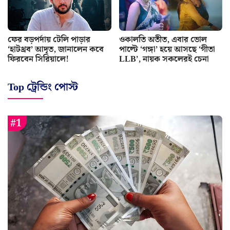
ফের বড়পর্দায় টেলি পাড়ার
ওকালতি অতীত, এবার ভোল
‘হাটথ্রব’ আদৃত, জানালেন কবে
পাল্টে ‘গঙ্গা’ হয়ে আসছে ‘গীতা
ফিরবেন সিরিয়ালে!
LLB’, নায়ক সকলেরই চেনা
Top ট্রেন্ডিং পোস্ট