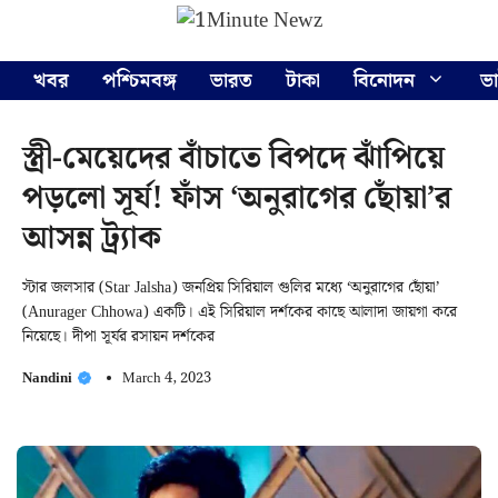
Skip
Menu
to
content
খবর
পশ্চিমবঙ্গ
ভারত
টাকা
বিনোদন
ভ
স্ত্রী-মেয়েদের বাঁচাতে বিপদে ঝাঁপিয়ে
পড়লো সূর্য! ফাঁস ‘অনুরাগের ছোঁয়া’র
আসন্ন ট্র্যাক
স্টার জলসার (Star Jalsha) জনপ্রিয় সিরিয়াল গুলির মধ্যে ‘অনুরাগের ছোঁয়া’
(Anurager Chhowa) একটি। এই সিরিয়াল দর্শকের কাছে আলাদা জায়গা করে
নিয়েছে। দীপা সূর্যর রসায়ন দর্শকের
Nandini
March 4, 2023