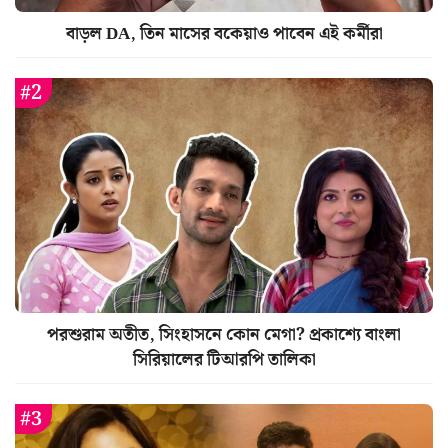
বাড়ল DA, তিন মাসের বকেয়াও পাবেন এই কর্মীরা
পরশুরাম অতীত, সিংহাসনে কোন মেগা? প্রকাশ্যে বাংলা
সিরিয়ালের টিআরপি তালিকা