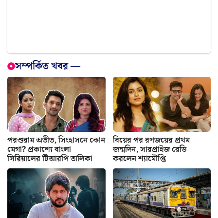
সম্পর্কিত খবর —
পরশুরাম অতীত, সিংহাসনে কোন
বিয়ের পর রণজয়ের প্রথম
মেগা? প্রকাশ্যে বাংলা
জন্মদিন, সারপ্রাইজ রেডি
সিরিয়ালের টিআরপি তালিকা
করলেন শ্যামৌপ্তি