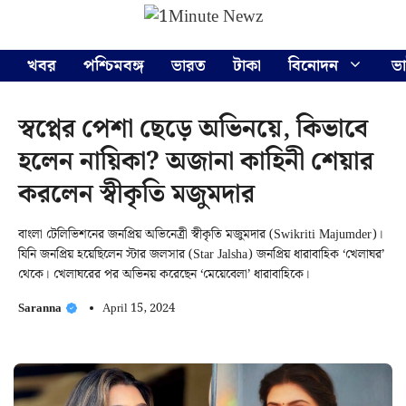
Skip
Menu
to
content
খবর
পশ্চিমবঙ্গ
ভারত
টাকা
বিনোদন
ভ
স্বপ্নের পেশা ছেড়ে অভিনয়ে, কিভাবে
হলেন নায়িকা? অজানা কাহিনী শেয়ার
করলেন স্বীকৃতি মজুমদার
বাংলা টেলিভিশনের জনপ্রিয় অভিনেত্রী স্বীকৃতি মজুমদার (Swikriti Majumder)।
যিনি জনপ্রিয় হয়েছিলেন স্টার জলসার (Star Jalsha) জনপ্রিয় ধারাবাহিক ‘খেলাঘর’
থেকে। খেলাঘরের পর অভিনয় করেছেন ‘মেয়েবেলা’ ধারাবাহিকে।
Saranna
April 15, 2024