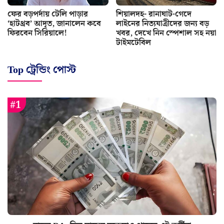
ফের বড়পর্দায় টেলি পাড়ার
শিয়ালদহ- রানাঘাট-গেদে
‘হাটথ্রব’ আদৃত, জানালেন কবে
লাইনের নিত্যযাত্রীদের জন্য বড়
ফিরবেন সিরিয়ালে!
খবর, দেখে নিন স্পেশাল সহ নয়া
টাইমটেবিল
Top ট্রেন্ডিং পোস্ট