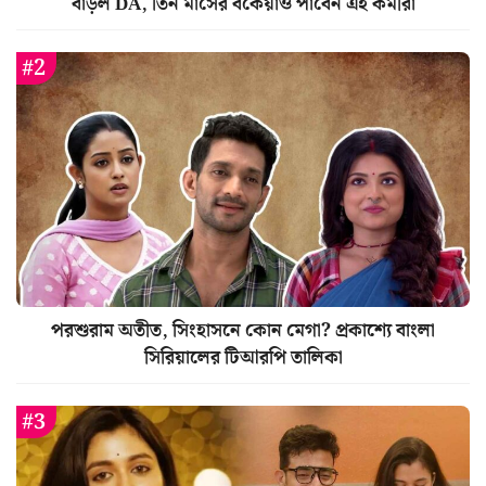
বাড়ল DA, তিন মাসের বকেয়াও পাবেন এই কর্মীরা
পরশুরাম অতীত, সিংহাসনে কোন মেগা? প্রকাশ্যে বাংলা
সিরিয়ালের টিআরপি তালিকা