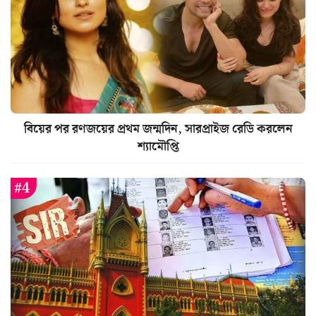
বিয়ের পর রণজয়ের প্রথম জন্মদিন, সারপ্রাইজ রেডি করলেন
শ্যামৌপ্তি