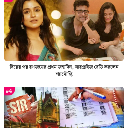
বিয়ের পর রণজয়ের প্রথম জন্মদিন, সারপ্রাইজ রেডি করলেন
শ্যামৌপ্তি