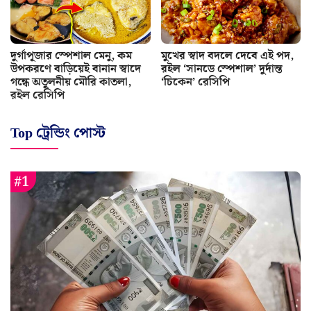
দুর্গাপূজার স্পেশাল মেনু, কম
মুখের স্বাদ বদলে দেবে এই পদ,
উপকরণে বাড়িয়েই বানান স্বাদে
রইল ‘সানডে স্পেশাল’ দুর্দান্ত
গন্ধে অতুলনীয় মৌরি কাতলা,
‘চিকেন’ রেসিপি
রইল রেসিপি
Top ট্রেন্ডিং পোস্ট