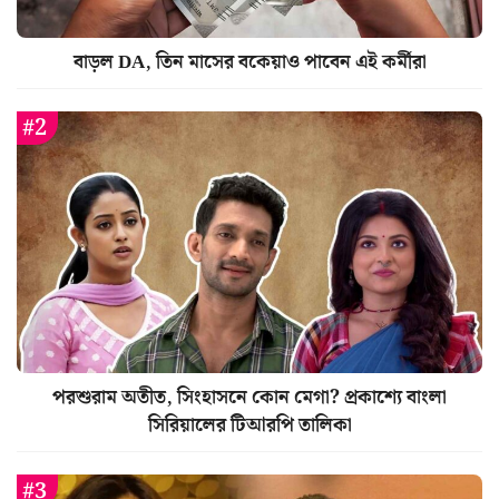
বাড়ল DA, তিন মাসের বকেয়াও পাবেন এই কর্মীরা
পরশুরাম অতীত, সিংহাসনে কোন মেগা? প্রকাশ্যে বাংলা
সিরিয়ালের টিআরপি তালিকা