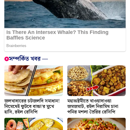
সম্পর্কিত খবর —
জলখাবারের চটজলদি সমাধান!
মহাঅষ্টমীতে খাওয়াদাওয়া
নিমেষেই ফুটবে বাচ্চা’র মুখে
জমজমাট, রইল নিরামিষ চানা
হাসি, রইল রেসিপি
পনির মশলা তৈরির রেসিপি