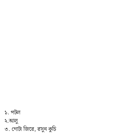
১. পটল
২.আলু
৩. গোটা জিরে, রসুন কুচি