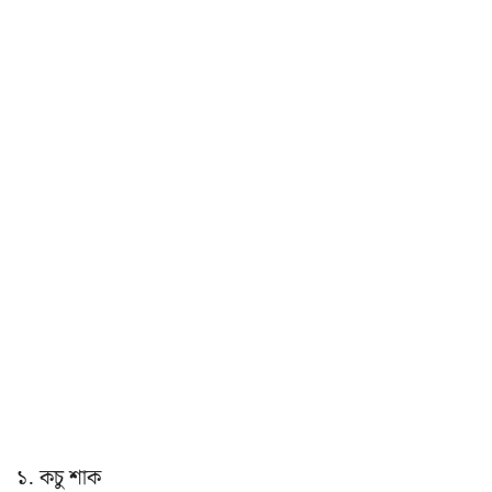
১. কচু শাক