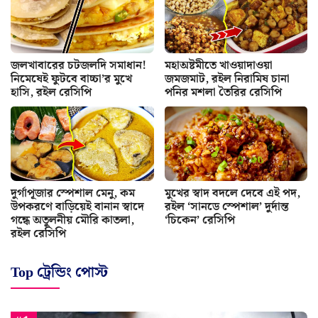
জলখাবারের চটজলদি সমাধান!
মহাঅষ্টমীতে খাওয়াদাওয়া
নিমেষেই ফুটবে বাচ্চা’র মুখে
জমজমাট, রইল নিরামিষ চানা
হাসি, রইল রেসিপি
পনির মশলা তৈরির রেসিপি
দুর্গাপূজার স্পেশাল মেনু, কম
মুখের স্বাদ বদলে দেবে এই পদ,
উপকরণে বাড়িয়েই বানান স্বাদে
রইল ‘সানডে স্পেশাল’ দুর্দান্ত
গন্ধে অতুলনীয় মৌরি কাতলা,
‘চিকেন’ রেসিপি
রইল রেসিপি
Top ট্রেন্ডিং পোস্ট