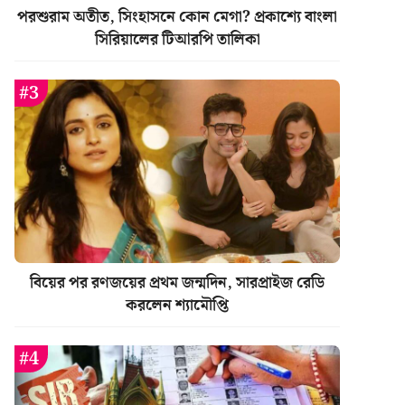
পরশুরাম অতীত, সিংহাসনে কোন মেগা? প্রকাশ্যে বাংলা
সিরিয়ালের টিআরপি তালিকা
বিয়ের পর রণজয়ের প্রথম জন্মদিন, সারপ্রাইজ রেডি
করলেন শ্যামৌপ্তি