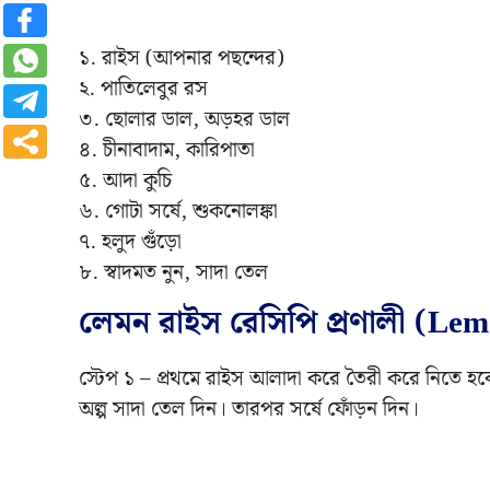
১. রাইস (আপনার পছন্দের)
২. পাতিলেবুর রস
৩. ছোলার ডাল, অড়হর ডাল
৪. চীনাবাদাম, কারিপাতা
৫. আদা কুচি
৬. গোটা সর্ষে, শুকনোলঙ্কা
৭. হলুদ গুঁড়ো
৮. স্বাদমত নুন, সাদা তেল
লেমন রাইস রেসিপি প্রণালী (Lem
স্টেপ ১ – প্রথমে রাইস আলাদা করে তৈরী করে নিতে হব
অল্প সাদা তেল দিন। তারপর সর্ষে ফোঁড়ন দিন।