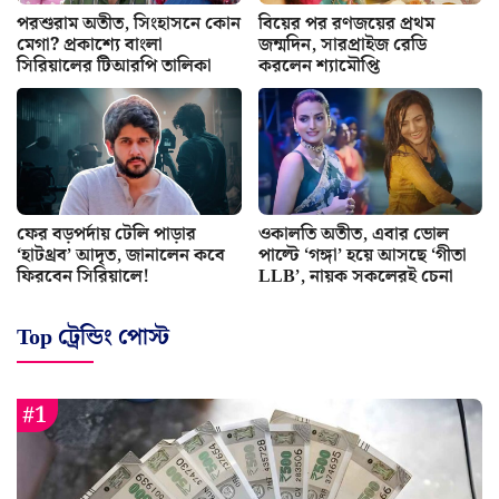
পরশুরাম অতীত, সিংহাসনে কোন
বিয়ের পর রণজয়ের প্রথম
মেগা? প্রকাশ্যে বাংলা
জন্মদিন, সারপ্রাইজ রেডি
সিরিয়ালের টিআরপি তালিকা
করলেন শ্যামৌপ্তি
ফের বড়পর্দায় টেলি পাড়ার
ওকালতি অতীত, এবার ভোল
‘হাটথ্রব’ আদৃত, জানালেন কবে
পাল্টে ‘গঙ্গা’ হয়ে আসছে ‘গীতা
ফিরবেন সিরিয়ালে!
LLB’, নায়ক সকলেরই চেনা
Top ট্রেন্ডিং পোস্ট