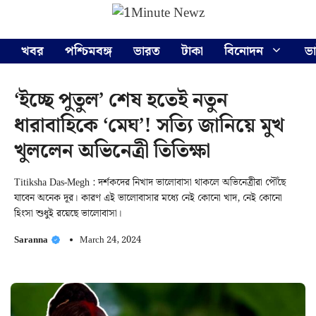
Skip
Menu
to
content
খবর
পশ্চিমবঙ্গ
ভারত
টাকা
বিনোদন
ভ
‘ইচ্ছে পুতুল’ শেষ হতেই নতুন
ধারাবাহিকে ‘মেঘ’! সত্যি জানিয়ে মুখ
খুললেন অভিনেত্রী তিতিক্ষা
Titiksha Das-Megh : দর্শকদের নিখাদ ভালোবাসা থাকলে অভিনেত্রীরা পৌঁছে
যাবেন অনেক দূর। কারণ এই ভালোবাসার মধ্যে নেই কোনো খাদ, নেই কোনো
হিংসা শুধুই রয়েছে ভালোবাসা।
Saranna
March 24, 2024