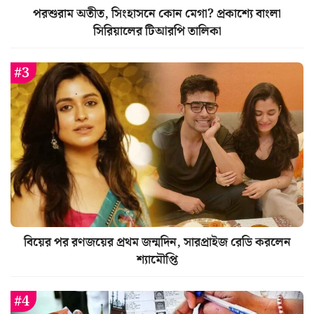
পরশুরাম অতীত, সিংহাসনে কোন মেগা? প্রকাশ্যে বাংলা
সিরিয়ালের টিআরপি তালিকা
বিয়ের পর রণজয়ের প্রথম জন্মদিন, সারপ্রাইজ রেডি করলেন
শ্যামৌপ্তি