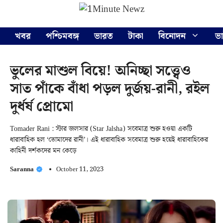
Skip
Menu
to
content
খবর
পশ্চিমবঙ্গ
ভারত
টাকা
বিনোদন
ভ
ভুলের মাশুল বিয়ে! অনিচ্ছা সত্ত্বেও
সাত পাঁকে বাঁধা পড়ল দুর্জয়-রানী, রইল
দুর্ধর্ষ প্রোমো
Tomader Rani : স্টার জলসার (Star Jalsha) সবেমাত্র শুরু হওয়া একটি
ধারাবাহিক হল ‘তোমাদের রানী’। এই ধারাবাহিক সবেমাত্র শুরু হয়েই ধারাবাহিকের
কাহিনী দর্শকদের মন কেড়ে
Saranna
October 11, 2023