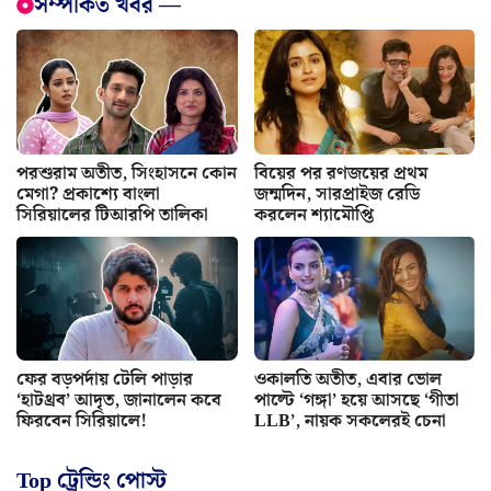
সম্পর্কিত খবর —
পরশুরাম অতীত, সিংহাসনে কোন
বিয়ের পর রণজয়ের প্রথম
মেগা? প্রকাশ্যে বাংলা
জন্মদিন, সারপ্রাইজ রেডি
সিরিয়ালের টিআরপি তালিকা
করলেন শ্যামৌপ্তি
ফের বড়পর্দায় টেলি পাড়ার
ওকালতি অতীত, এবার ভোল
‘হাটথ্রব’ আদৃত, জানালেন কবে
পাল্টে ‘গঙ্গা’ হয়ে আসছে ‘গীতা
ফিরবেন সিরিয়ালে!
LLB’, নায়ক সকলেরই চেনা
Top ট্রেন্ডিং পোস্ট