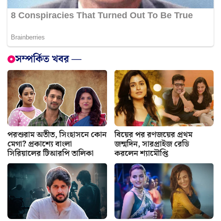
সম্পর্কিত খবর —
পরশুরাম অতীত, সিংহাসনে কোন
বিয়ের পর রণজয়ের প্রথম
মেগা? প্রকাশ্যে বাংলা
জন্মদিন, সারপ্রাইজ রেডি
সিরিয়ালের টিআরপি তালিকা
করলেন শ্যামৌপ্তি