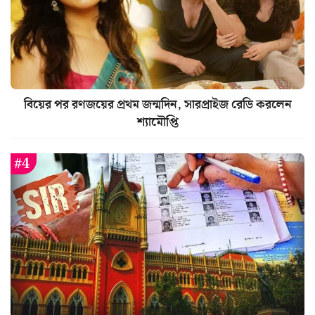
বিয়ের পর রণজয়ের প্রথম জন্মদিন, সারপ্রাইজ রেডি করলেন
শ্যামৌপ্তি