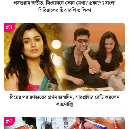
পরশুরাম অতীত, সিংহাসনে কোন মেগা? প্রকাশ্যে বাংলা
সিরিয়ালের টিআরপি তালিকা
বিয়ের পর রণজয়ের প্রথম জন্মদিন, সারপ্রাইজ রেডি করলেন
শ্যামৌপ্তি