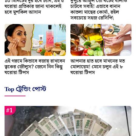
১০ মিনিটেই দূর হবে ট্যান, এই ৫
দুপুরে আঙ্গুল তো বটেই থালাও
ঘরোয়া প্রতিকার জানা থাকলেই
চাটবে সবাই! এভাবে বানান
হবে মুশকিল আসান
কাতলা মাছের কোর্মা, রইল
সবচেয়ে সহজ রেসিপি\
এই গরমে কিভাবে বজায় রাখবেন
আপনার হাত হবে মাখনের মত
ত্বকের জৌলুস? জেনে নিন কিছু
মোলায়েম! মেনে চলুন এই ৮
ঘরোয়া টিপস
ঘরোয়া টিপস
Top ট্রেন্ডিং পোস্ট