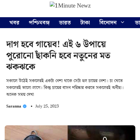
Skip
Menu
to
content
খবর
পশ্চিমবঙ্গ
ভারত
টাকা
বিনোদন
ভ
দাগ হবে গায়েব! এই ৬ উপায়ে
পুরোনো ছাঁকনি হবে নতুনের মত
ঝকঝকে
সকালে উঠেই সকলেরই একটা নেশা থাকে সেটা হল চায়ের নেশা। চা খেতে
সকলেরই ভালো লাগে। কিন্তু চায়ের বাসন পরিষ্কার করতে সকলেরই অনীহা।
অনেক সময় দেখা
Saranna
July 25, 2023