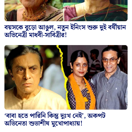
বয়সকে বুড়ো আঙুল, নতুন ইনিংস শুরু দুই বর্ষীয়ান
অভিনেত্রী মাধবী-সাবিত্রীর!
‘বাবা হতে পারিনি কিন্তু দুঃখ নেই’, অকপট
অভিনেতা শুভাশীষ মুখোপাধ্যায়!