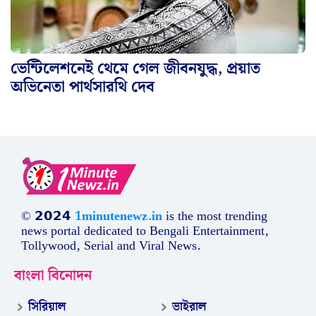
ভেন্টিলেশনেই থেমে গেল জীবনযুদ্ধ, প্রয়াত
অভিনেতা পার্থসারথি দেব
‘জানি মা থাকলে…..’ বড়পর্দায় পা রাখতেই মাকে
মিস করছে ‘মিশকা’! স্মৃতি ভাগ করে নিলেন অহনা