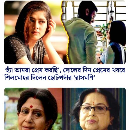
‘হ্যাঁ আমরা প্রেম করছি’, দোলের দিন প্রেমের খবরে
শিলমোহর দিলেন ছোটপর্দার ‘রাসমণি’