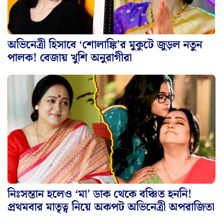
অভিনেত্রী হিসাবে ‘শোলাঙ্কি’র মুকুটে জুড়ল নতুন
পালক! বেজায় খুশি অনুরাগীরা
নিঃসন্তান হলেও ‘মা’ ডাক থেকে বঞ্চিত হননি!
প্রথমবার মাতৃত্ব নিয়ে অকপট অভিনেত্রী অপরাজিতা