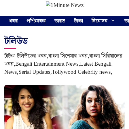
Skip
Menu
to
content
খবর
পশ্চিমবঙ্গ
ভারত
টাকা
বিনোদন
ভ
টলিউড
টাটকা টলিউডের খবর,বাংলা সিনেমার খবর,বাংলা সিরিয়ালের
খবর,Bengali Entertainment News,Latest Bengali
News,Serial Updates,Tollywood Celebrity news,