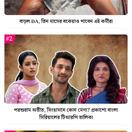
বাড়ল DA, তিন মাসের বকেয়াও পাবেন এই কর্মীরা
পরশুরাম অতীত, সিংহাসনে কোন মেগা? প্রকাশ্যে বাংলা
সিরিয়ালের টিআরপি তালিকা