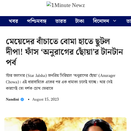
Skip
Menu
to
content
খবর
পশ্চিমবঙ্গ
ভারত
টাকা
বিনোদন
ভ
মেয়েদের বাঁচাতে বোমা হাতে ছুটল
দীপা! ফাঁস ‘অনুরাগের ছোঁয়া’র টানটান
পর্ব
স্টার জলসার (Star Jalsha) জনপ্রিয় সিরিয়াল ‘অনুরাগের ছোঁয়া’ (Anurager
Chowa)। এই ধারাবাহিকে একের পর এক ধামাকা চলেই যাচ্ছে। আর সেই
কারণেই তো দর্শক চোখ ফেরাতে
Nandini
August 15, 2023