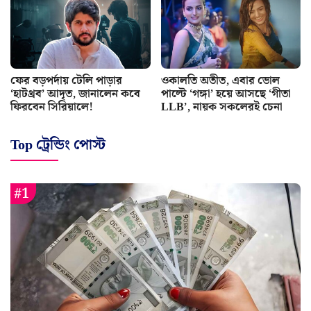
ফের বড়পর্দায় টেলি পাড়ার
ওকালতি অতীত, এবার ভোল
‘হাটথ্রব’ আদৃত, জানালেন কবে
পাল্টে ‘গঙ্গা’ হয়ে আসছে ‘গীতা
ফিরবেন সিরিয়ালে!
LLB’, নায়ক সকলেরই চেনা
Top ট্রেন্ডিং পোস্ট