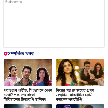
সম্পর্কিত খবর —
পরশুরাম অতীত, সিংহাসনে কোন
বিয়ের পর রণজয়ের প্রথম
মেগা? প্রকাশ্যে বাংলা
জন্মদিন, সারপ্রাইজ রেডি
সিরিয়ালের টিআরপি তালিকা
করলেন শ্যামৌপ্তি