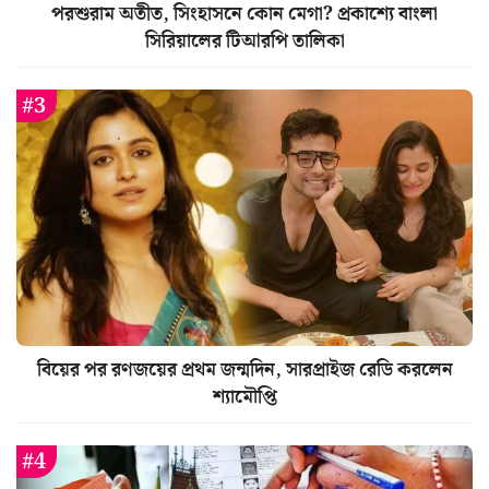
পরশুরাম অতীত, সিংহাসনে কোন মেগা? প্রকাশ্যে বাংলা
সিরিয়ালের টিআরপি তালিকা
বিয়ের পর রণজয়ের প্রথম জন্মদিন, সারপ্রাইজ রেডি করলেন
শ্যামৌপ্তি