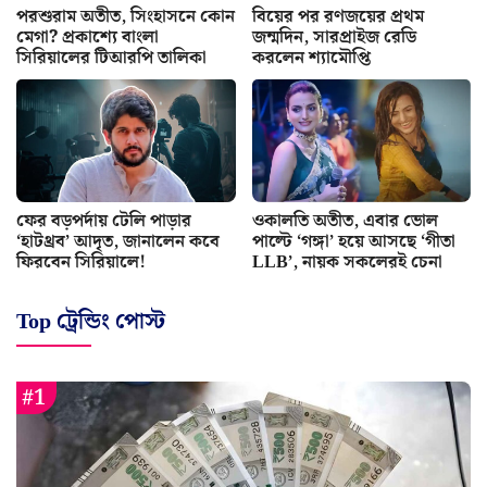
পরশুরাম অতীত, সিংহাসনে কোন
বিয়ের পর রণজয়ের প্রথম
মেগা? প্রকাশ্যে বাংলা
জন্মদিন, সারপ্রাইজ রেডি
সিরিয়ালের টিআরপি তালিকা
করলেন শ্যামৌপ্তি
ফের বড়পর্দায় টেলি পাড়ার
ওকালতি অতীত, এবার ভোল
‘হাটথ্রব’ আদৃত, জানালেন কবে
পাল্টে ‘গঙ্গা’ হয়ে আসছে ‘গীতা
ফিরবেন সিরিয়ালে!
LLB’, নায়ক সকলেরই চেনা
Top ট্রেন্ডিং পোস্ট