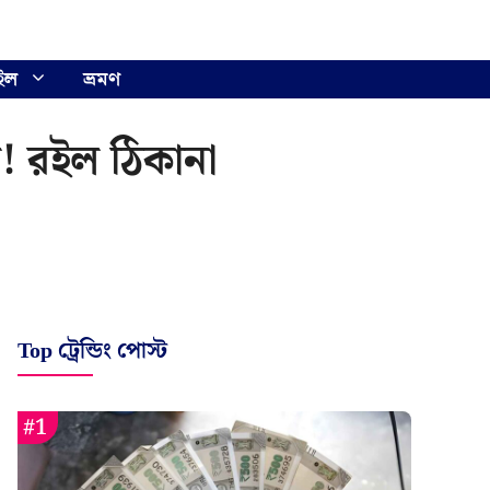
ইল
ভ্রমণ
টে! রইল ঠিকানা
Top ট্রেন্ডিং পোস্ট