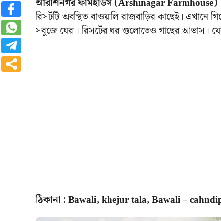
আরশিনগর ফার্মহাউস (Arshinagar Farmhouse) 
রিসর্টটি অবস্থিত বাওয়ালি রাজবাড়ির কাছেই। এখানে
সবুজে ঘেরা। রিসর্টের ঘর গুলোতেও গাছের আভাস। য
ঠিকানা : Bawali, khejur tala, Bawali – cahnd