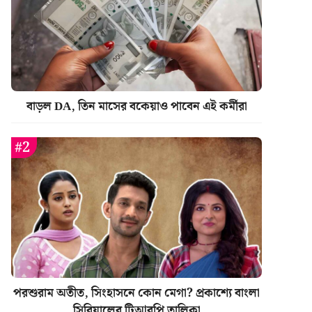
বাড়ল DA, তিন মাসের বকেয়াও পাবেন এই কর্মীরা
পরশুরাম অতীত, সিংহাসনে কোন মেগা? প্রকাশ্যে বাংলা
সিরিয়ালের টিআরপি তালিকা