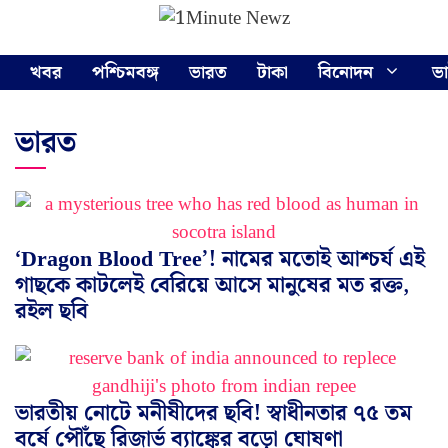
Skip
Menu
to
content
খবর
পশ্চিমবঙ্গ
ভারত
টাকা
বিনোদন
ভ
ভারত
‘Dragon Blood Tree’! নামের মতোই আশ্চর্য এই
গাছকে কাটলেই বেরিয়ে আসে মানুষের মত রক্ত,
রইল ছবি
ভারতীয় নোটে মনীষীদের ছবি! স্বাধীনতার ৭৫ তম
বর্ষে পৌঁছে রিজার্ভ ব্যাঙ্কের বড়ো ঘোষণা